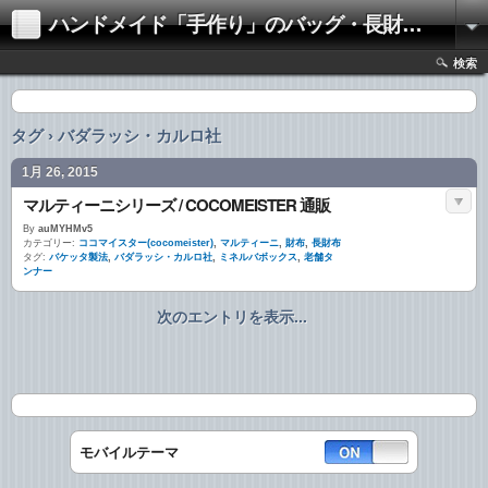
ハンドメイド「手作り」のバッグ・長財布（財布）
検索
タグ › バダラッシ・カルロ社
1月 26, 2015
マルティーニシリーズ / COCOMEISTER 通販
By
auMYHMv5
カテゴリー:
ココマイスター(cocomeister)
,
マルティーニ
,
財布
,
長財布
タグ:
バケッタ製法
,
バダラッシ・カルロ社
,
ミネルバボックス
,
老舗タ
ンナー
次のエントリを表示...
モバイルテーマ