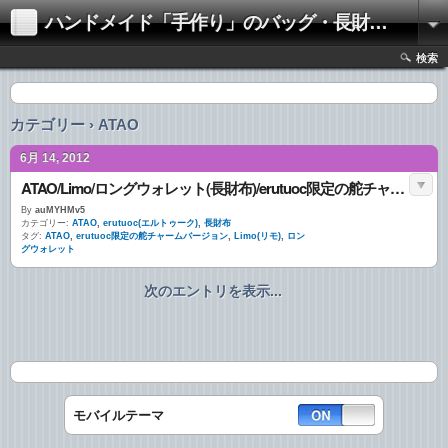
ハンドメイド「手作り」のバッグ・長財布（財布）
検索
カテゴリー › ATAO
6月 14, 2012
ATAO/Limo/ロングウォレット(長財布)/erutuoc限定の舵チャームバージョン
By
auMYHMv5
カテゴリー:
ATAO
,
erutuoc(エルトゥーク)
,
長財布
タグ:
ATAO
,
erutuoc限定の舵チャームバージョン
,
Limo(リモ)
,
ロン
グウォレット
次のエントリを表示...
モバイルテーマ